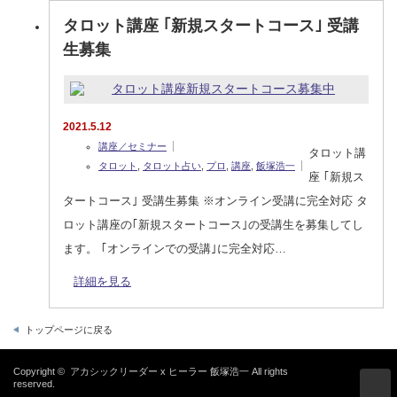
タロット講座 ｢新規スタートコース｣ 受講
生募集
2021.5.12
講座／セミナー
タロット講
タロット
,
タロット占い
,
プロ
,
講座
,
飯塚浩一
座 ｢新規ス
タートコース｣ 受講生募集 ※オンライン受講に完全対応 タ
ロット講座の｢新規スタートコース｣の受講生を募集してし
ます。 ｢オンラインでの受講｣に完全対応…
詳細を見る
トップページに戻る
Copyright ©
アカシックリーダー x ヒーラー 飯塚浩一
All rights
reserved.