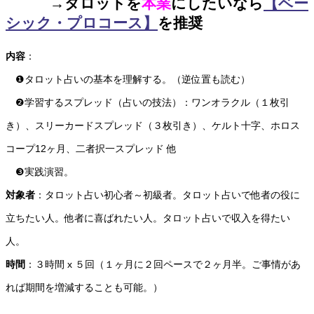
→タロットを
本業
にしたいなら
【ベー
シック・プロコース】
を推奨
内容
：
❶タロット占いの基本を理解する。（逆位置も読む）
❷学習するスプレッド（占いの技法）：ワンオラクル（１枚引
き）、スリーカードスプレッド（３枚引き）、ケルト十字、ホロス
コープ12ヶ月、二者択一スプレッド 他
❸実践演習。
対象者
：タロット占い初心者～初級者。タロット占いで他者の役に
立ちたい人。他者に喜ばれたい人。タロット占いで収入を得たい
人。
時間
：３時間 x ５回（１ヶ月に２回ペースで２ヶ月半。ご事情があ
れば期間を増減することも可能。）