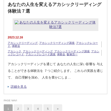
あなたの人生を変えるアカシックリーディング
体験法７選
2023.12.16
アカシックリーディング
,
アカシックリーディング講座
,
アカシックレコー
ド
,
体験会
アカシック
,
アカシックリーディング
,
アカシックリーディング講座
,
アカシ
ックレコード
,
アカシックレコード講座
,
体験会
,
飯塚浩一
アカシックリーディングを通じて あなたの人生に深い影響を 与え
ることができる体験法を ７つご紹介します。 これらの実践を通じ
て、 自己理解を深め、 人生を豊かにしま…
詳細を見る
PAGE NAVI
1
2
3
4
5
»