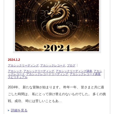
2024.1.2
アカシックリーディング
,
アカシックレコード
,
ブログ
アカシック
,
アカシックリーディング
,
アカシックリーディング講座
,
アカシ
ックレコード
,
アカシックレコードリーディング
,
アカシックレコード講座
,
スピリチュアル
2024年、 新たな冒険が始まります。 昨年一年、 皆さまと共に過
ごした時間は、 私にとって掛け替えのないものでした。 多くの挑
戦、成功、 時には苦しいこともあ…
詳細を見る