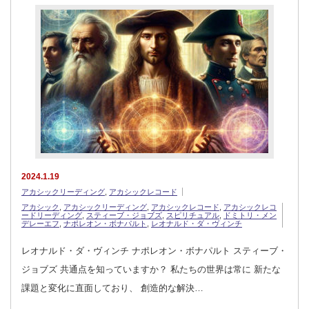
2024.1.19
アカシックリーディング
,
アカシックレコード
アカシック
,
アカシックリーディング
,
アカシックレコード
,
アカシックレコ
ードリーディング
,
スティーブ・ジョブズ
,
スピリチュアル
,
ドミトリ・メン
デレーエフ
,
ナポレオン・ボナパルト
,
レオナルド・ダ・ヴィンチ
レオナルド・ダ・ヴィンチ ナポレオン・ボナパルト スティーブ・
ジョブズ 共通点を知っていますか？ 私たちの世界は常に 新たな
課題と変化に直面しており、 創造的な解決…