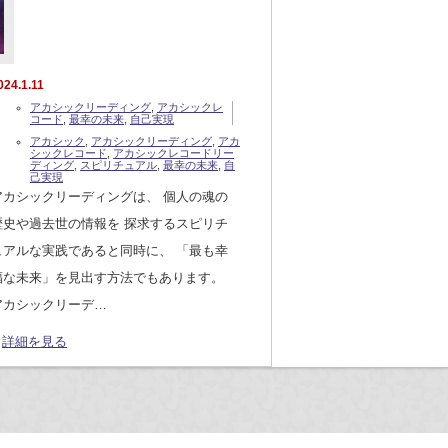
024.1.11
アカシックリーディング
,
アカシックレ
コード
,
最幸の未来
,
自己実現
アカシック
,
アカシックリーディング
,
アカ
シックレコード
,
アカシックレコードリー
ディング
,
スピリチュアル
,
最幸の未来
,
自
己実現
アカシックリーディングは、 個人の魂の
歴史や過去世の情報を 探求するスピリチ
ュアルな実践であると同時に、 「最も幸
福な未来」を見出す方法でもあります。
アカシックリーデ…
詳細を見る