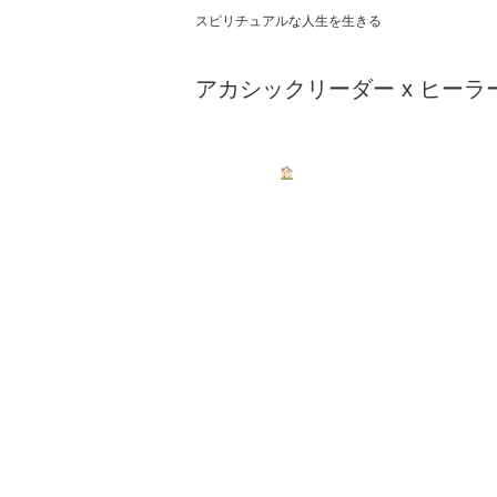
スピリチュアルな人生を生きる
アカシックリーダー x ヒーラ
ホーム
鑑定／セッショ
リンク集