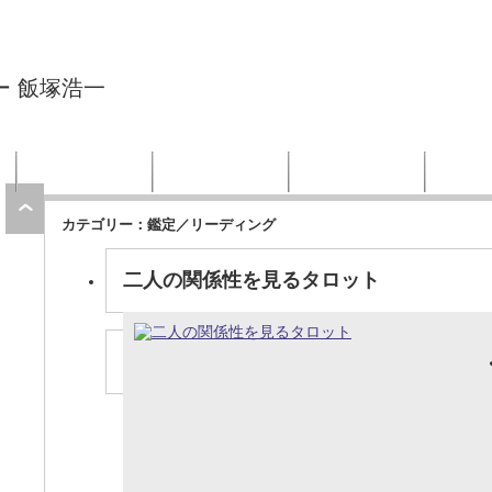
ー 飯塚浩一
ン
体験会
講座／セミナー
プロフィール
お客
ページ上部へ戻る
カテゴリー：鑑定／リーディング
二人の関係性を見るタロット