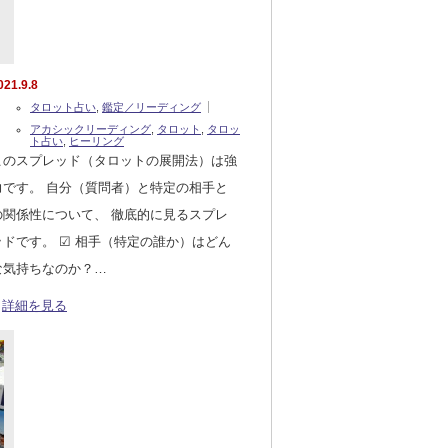
021.9.8
タロット占い
,
鑑定／リーディング
アカシックリーディング
,
タロット
,
タロッ
ト占い
,
ヒーリング
このスプレッド（タロットの展開法）は強
力です。 自分（質問者）と特定の相手と
の関係性について、 徹底的に見るスプレ
ッドです。 ☑ 相手（特定の誰か）はどん
な気持ちなのか？…
詳細を見る