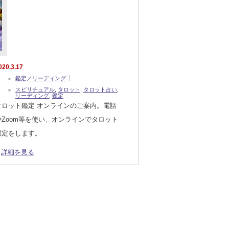
020.3.17
鑑定／リーディング
スピリチュアル
,
タロット
,
タロット占い
,
リーディング
,
鑑定
タロット鑑定 オンラインのご案内。電話
やZoom等を使い、オンラインでタロット
鑑定をします。
詳細を見る