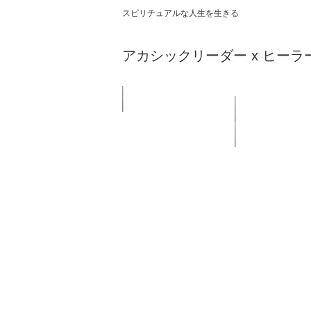
スピリチュアルな人生を生きる
アカシックリーダー x ヒーラ
🏠ホーム
鑑定／セッショ
リンク集