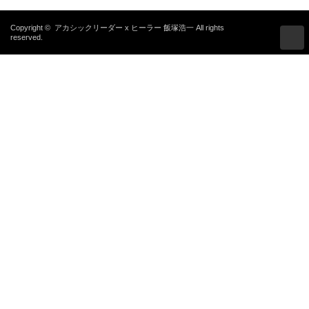
Copyright ©
アカシックリーダー x ヒーラー 飯塚浩一
All rights
reserved.