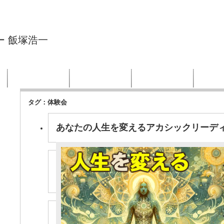
ー 飯塚浩一
ン
体験会
講座／セミナー
プロフィール
お客
ページ上部へ戻る
タグ：体験会
あなたの人生を変えるアカシックリーデ