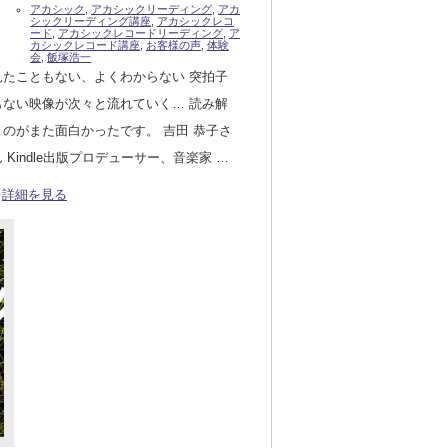
アカシック
,
アカシックリーディング
,
アカ
シックリーディング講座
,
アカシックレコ
ード
,
アカシックレコードリーディング
,
ア
カシックレコード講座
,
お客様の声
,
体験
会
,
飯塚浩一
見たこともない、よくわからない 突拍子
もない映像が次々と流れていく… 読み解
くのがまた面白かったです。 吉田 恭子さ
ん Kindle出版プロデューサー、音楽家 …
詳細を見る