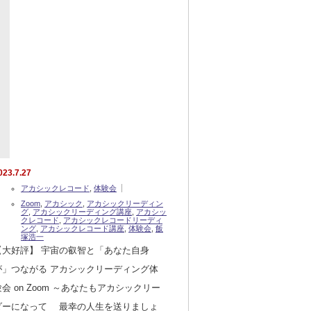
023.7.27
アカシックレコード
,
体験会
Zoom
,
アカシック
,
アカシックリーディン
グ
,
アカシックリーディング講座
,
アカシッ
クレコード
,
アカシックレコードリーディ
ング
,
アカシックレコード講座
,
体験会
,
飯
塚浩一
【大好評】 宇宙の叡智と「あなた自身
が」つながる アカシックリーディング体
験会 on Zoom ～あなたもアカシックリー
ダーになって 最幸の人生を送りましょ