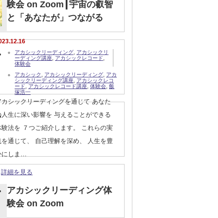
験会 on Zoom┃宇宙の叡智
と「あなたが」つながる
023.12.16
アカシックリーディング
,
アカシックリ
ーディング講座
,
アカシックレコード
,
体験会
アカシック
,
アカシックリーディング
,
アカ
シックリーディング講座
,
アカシックレコ
ード
,
アカシックレコード講座
,
体験会
,
飯
塚浩一
アカシックリーディングを通じて あなた
の人生に深い影響を 与えることができる
体験法を ７つご紹介します。 これらの実
践を通じて、 自己理解を深め、 人生を豊
かにしま…
詳細を見る
アカシックリーディング体
験会 on Zoom