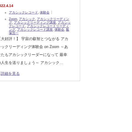
022.4.14
アカシックレコード
,
体験会
Zoom
,
アカシック
,
アカシックリーディン
グ
,
アカシックリーディング講座
,
アカシッ
クレコード
,
アカシックレコードリーディ
ング
,
アカシックレコード講座
,
体験会
,
飯
塚浩一
【大好評！】 宇宙の叡智とつながる アカ
シックリーディング体験会 on Zoom ～あ
なたもアカシックリーダーになって 最幸
の人生を送りましょう～ アカシック…
詳細を見る