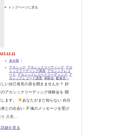
トップページに戻る
023.12.11
未分類
アカシック
,
アカシックリーディング
,
アカ
シックリーディング講座
,
アカシックレコ
ード
,
アカシックレコードリーディング
,
ア
カシックレコード講座
,
体験会
,
飯塚浩一
新しい自己発見の扉を開きませんか？ 好
評のアカシックリーディング体験会を 開
催します。
あなたがまだ知らない 自分
自身との出会い
魂のメッセージを受け
取り 人生…
詳細を見る