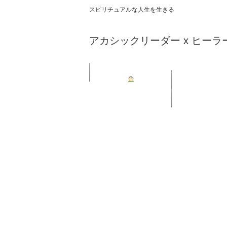
スピリチュアルな人生を生きる
アカシックリーダー x ヒーラ
ホーム
鑑定／セッショ
リンク集